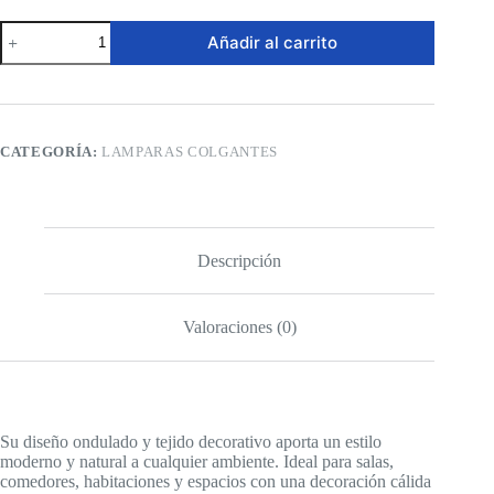
Lámpara
Añadir al carrito
Colgante
-
Triple
Ondulada
Decorativa
cantidad
CATEGORÍA:
LAMPARAS COLGANTES
Descripción
Valoraciones (0)
Su diseño ondulado y tejido decorativo aporta un estilo
moderno y natural a cualquier ambiente. Ideal para salas,
comedores, habitaciones y espacios con una decoración cálida