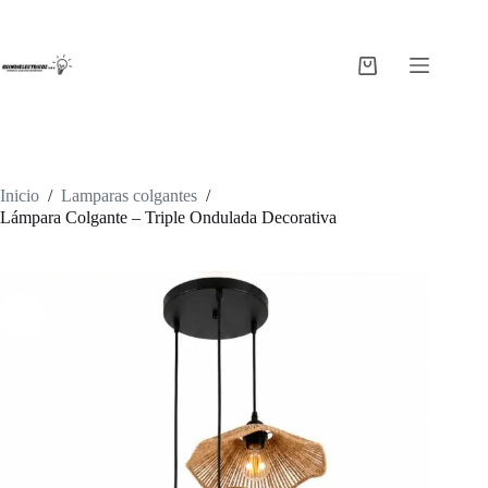
Saltar
al
contenido
Carro
de
compra
Inicio
/
Lamparas colgantes
/
Lámpara Colgante – Triple Ondulada Decorativa