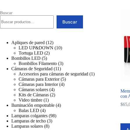
Buscar
Buscar
12
Apliques de pared
12
productos
10
LED UP&DOWN
10
2
productos
Tortuga LED
2
5
productos
Bombillos LED
5
productos
3
Bombillos Filamento
3
11
productos
Cámaras de Seguridad
11
productos
1
Accesorios para cámaras de seguridad
1
5
producto
Cámaras para Exterior
5
4
productos
Cámaras para Interior
4
4
productos
Cámaras solares
4
Mem
productos
2
Kits de Cámaras
2
con 
1
productos
Video timbre
1
$
65,
producto
4
Iluminación empotrable
4
4
productos
Balas LED
4
productos
98
Lamparas colgantes
98
3
productos
Lamparas de techo
3
8
productos
Lamparas solares
8
A