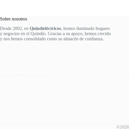
price
price
was:
is:
$860,000.
$690,000.
Sobre nosotros
Desde 2002, en
Quindieléctricos
, hemos iluminado hogares
y negocios en el Quindío. Gracias a su apoyo, hemos crecido
y nos hemos consolidado como su almacén de confianza.
©2026 