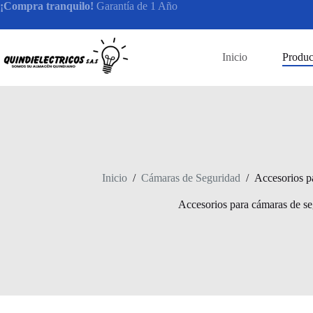
Saltar
¡Compra tranquilo!
Garantía de 1 Año
al
contenido
Inicio
Produc
Inicio
/
Cámaras de Seguridad
/
Accesorios p
Accesorios para cámaras de s