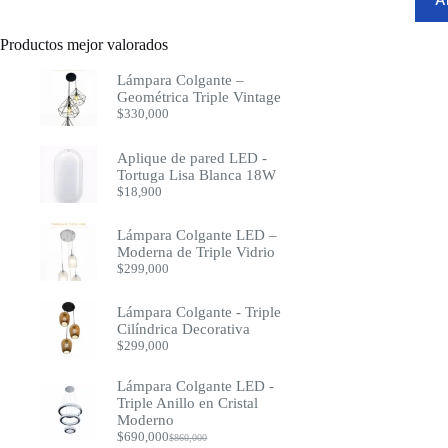
productos
Productos mejor valorados
Lámpara Colgante –
Geométrica Triple Vintage
$
330,000
Aplique de pared LED -
Tortuga Lisa Blanca 18W
$
18,900
Lámpara Colgante LED –
Moderna de Triple Vidrio
$
299,000
Lámpara Colgante - Triple
Cilíndrica Decorativa
$
299,000
Lámpara Colgante LED -
Triple Anillo en Cristal
Moderno
$
690,000
$
860,000
Original
Current