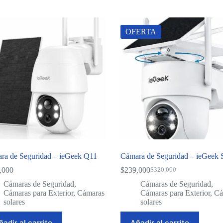
OFERTA
ra de Seguridad – ieGeek Q11
Cámara de Seguridad – ieGeek 
,000
$
239,000
$
320,000
Original
Current
price
price
Cámaras de Seguridad
,
Cámaras de Seguridad
,
was:
is:
Cámaras para Exterior
,
Cámaras
Cámaras para Exterior
,
Cá
$320,000.
$239,000.
solares
solares
ñadir al carrito
Añadir al carrito