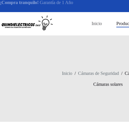
Saltar
¡Compra tranquilo!
Garantía de 1 Año
al
contenido
Inicio
Produc
Inicio
/
Cámaras de Seguridad
/
Cá
Cámaras solares