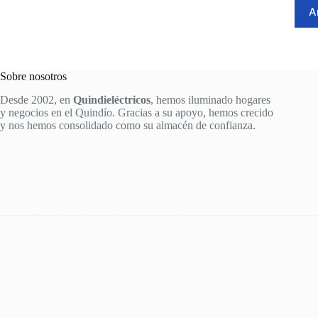
price
price
A
was:
is:
$860,000.
$690,000.
Sobre nosotros
Desde 2002, en
Quindieléctricos
, hemos iluminado hogares
y negocios en el Quindío. Gracias a su apoyo, hemos crecido
y nos hemos consolidado como su almacén de confianza.