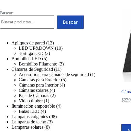
Buscar
Buscar
12
Apliques de pared
12
productos
10
LED UP&DOWN
10
2
productos
Tortuga LED
2
5
productos
Bombillos LED
5
productos
3
Bombillos Filamento
3
11
productos
Cámaras de Seguridad
11
productos
1
Accesorios para cámaras de seguridad
1
5
producto
Cámaras para Exterior
5
4
productos
Cámaras para Interior
4
4
productos
Cámaras solares
4
Cáma
productos
2
Kits de Cámaras
2
$
239
1
productos
Video timbre
1
producto
4
Iluminación empotrable
4
4
productos
Balas LED
4
productos
98
Lamparas colgantes
98
3
productos
Lamparas de techo
3
8
productos
Lamparas solares
8
A