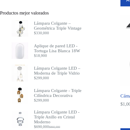
productos
Productos mejor valorados
Lámpara Colgante –
Geométrica Triple Vintage
$
330,000
Aplique de pared LED -
Tortuga Lisa Blanca 18W
$
18,900
Lámpara Colgante LED –
Moderna de Triple Vidrio
$
299,000
Lámpara Colgante - Triple
Cilíndrica Decorativa
Cáma
$
299,000
$
1,0
Lámpara Colgante LED -
Triple Anillo en Cristal
Moderno
$
690,000
$
860,000
Original
Current