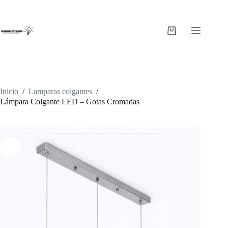
Saltar
al
contenido
Carro
de
compra
Inicio
/
Lamparas colgantes
/
Lámpara Colgante LED – Gotas Cromadas