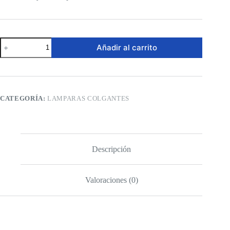
Lámpara
Añadir al carrito
Colgante
LED
–
Gotas
Cromadas
cantidad
CATEGORÍA:
LAMPARAS COLGANTES
Descripción
Valoraciones (0)