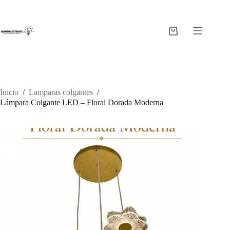
Saltar
al
contenido
Carro
de
compra
Inicio
/
Lamparas colgantes
/
Lámpara Colgante LED – Floral Dorada Moderna