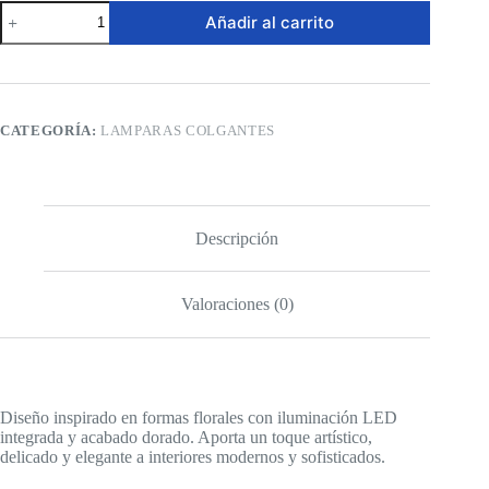
Lámpara
Añadir al carrito
Colgante
LED
–
Floral
Dorada
Moderna
CATEGORÍA:
LAMPARAS COLGANTES
cantidad
Descripción
Valoraciones (0)
Diseño inspirado en formas florales con iluminación LED
integrada y acabado dorado. Aporta un toque artístico,
delicado y elegante a interiores modernos y sofisticados.