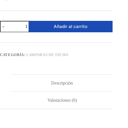
Lámpara
Añadir al carrito
de
Techo
-
Decorativo
Elegante
cantidad
CATEGORÍA:
LAMPARAS DE TECHO
Descripción
Valoraciones (0)