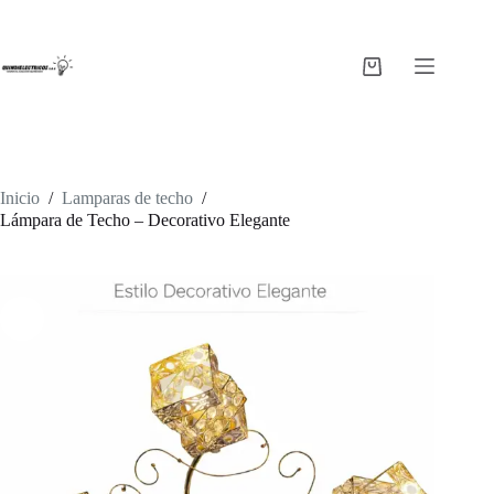
Saltar
al
contenido
Carro
de
compra
Inicio
/
Lamparas de techo
/
Lámpara de Techo – Decorativo Elegante