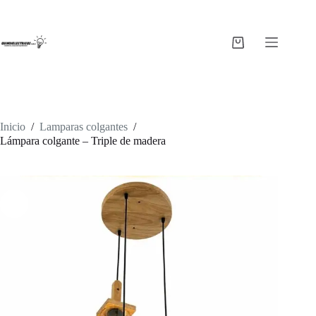
Saltar
al
contenido
Carro
de
compra
Inicio
/
Lamparas colgantes
/
Lámpara colgante – Triple de madera