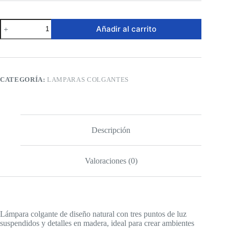
Lámpara
Añadir al carrito
colgante
-
Triple
de
madera
cantidad
CATEGORÍA:
LAMPARAS COLGANTES
Descripción
Valoraciones (0)
Lámpara colgante de diseño natural con tres puntos de luz
suspendidos y detalles en madera, ideal para crear ambientes