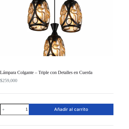
Lámpara Colgante – Triple con Detalles en Cuerda
$
259,000
Lámpara
Añadir al carrito
Colgante
-
Triple
con