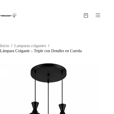
Saltar
al
contenido
Carro
de
compra
Inicio
/
Lamparas colgantes
/
Lámpara Colgante – Triple con Detalles en Cuerda