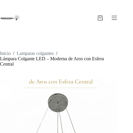
Saltar
al
contenido
Carro
de
compra
Inicio
/
Lamparas colgantes
/
Lámpara Colgante LED – Moderna de Aros con Esfera
Central