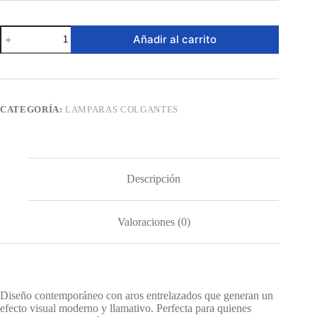
Lámpara
Añadir al carrito
Colgante
LED
–
Moderna
de
Aros
CATEGORÍA:
LAMPARAS COLGANTES
con
Esfera
Central
cantidad
Descripción
Valoraciones (0)
Diseño contemporáneo con aros entrelazados que generan un
efecto visual moderno y llamativo. Perfecta para quienes