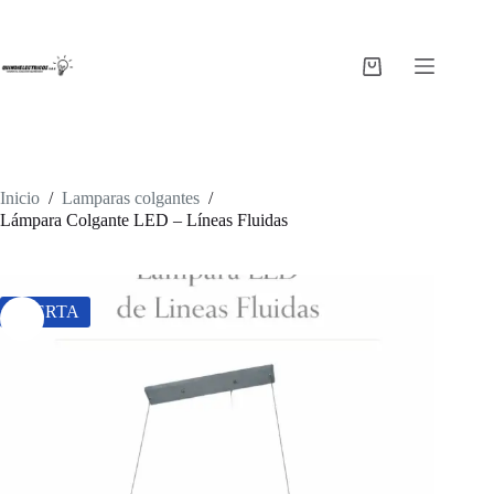
Saltar
al
contenido
Carro
de
compra
Inicio
/
Lamparas colgantes
/
Lámpara Colgante LED – Líneas Fluidas
OFERTA