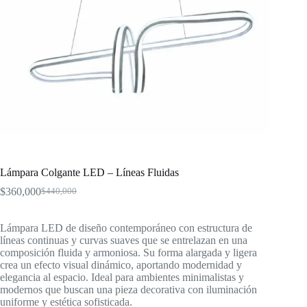
Lámpara Colgante LED – Líneas Fluidas
$
360,000
$
440,000
Original
Current
price
price
was:
is:
Lámpara LED de diseño contemporáneo con estructura de
$440,000.
$360,000.
líneas continuas y curvas suaves que se entrelazan en una
composición fluida y armoniosa. Su forma alargada y ligera
crea un efecto visual dinámico, aportando modernidad y
elegancia al espacio. Ideal para ambientes minimalistas y
modernos que buscan una pieza decorativa con iluminación
uniforme y estética sofisticada.