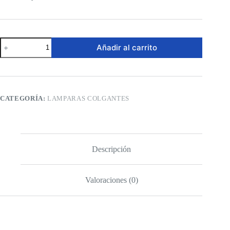
Lámpara
Añadir al carrito
Colgante
LED
-
Líneas
Fluidas
cantidad
CATEGORÍA:
LAMPARAS COLGANTES
Descripción
Valoraciones (0)