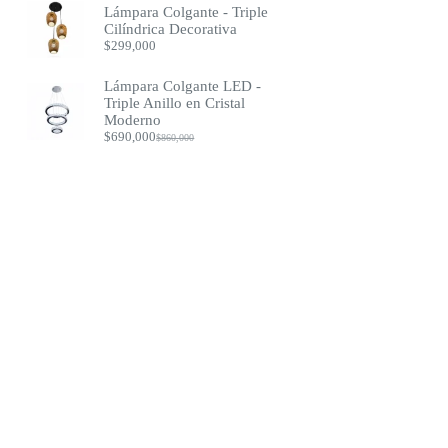
Lámpara Colgante - Triple
Cilíndrica Decorativa
$
299,000
Lámpara Colgante LED -
Triple Anillo en Cristal
Moderno
$
690,000
$
860,000
Original
Current
price
price
was:
is:
$860,000.
$690,000.