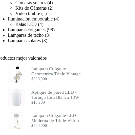
4
productos
Cámaras solares
4
productos
2
Kits de Cámaras
2
1
productos
Video timbre
1
producto
4
Iluminación empotrable
4
4
productos
Balas LED
4
productos
98
Lamparas colgantes
98
3
productos
Lamparas de techo
3
8
productos
Lamparas solares
8
productos
roductos mejor valorados
Lámpara Colgante –
Geométrica Triple Vintage
$
330,000
Aplique de pared LED -
Tortuga Lisa Blanca 18W
$
18,900
Lámpara Colgante LED –
Moderna de Triple Vidrio
$
299,000