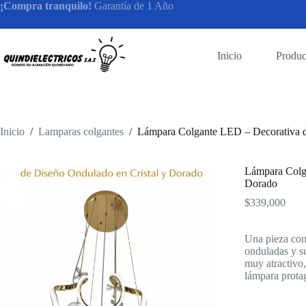
Saltar
¡Compra tranquilo!
Garantía de 1 Año
al
contenido
Inicio
Produc
Inicio
/
Lamparas colgantes
/
Lámpara Colgante LED – Decorativa d
Lámpara Colga
Dorado
$
339,000
Una pieza con
onduladas y su
muy atractivo
lámpara protag