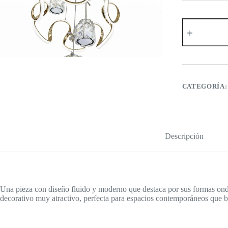
Lámpara
Colgante
LED
–
Decorativa
de
Diseño
Ondulado
CATEGORÍA
en
Cristal
y
Dorado
cantidad
Descripción
Una pieza con diseño fluido y moderno que destaca por sus formas ond
decorativo muy atractivo, perfecta para espacios contemporáneos que 