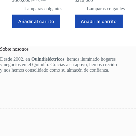
$
360,000
$
219,000
$
430,000
Original
Current
price
price
Lamparas colgantes
Lamparas colgantes
was:
is:
$430,000.
$360,000.
Añadir al carrito
Añadir al carrito
Sobre nosotros
Desde 2002, en
Quindieléctricos
, hemos iluminado hogares
y negocios en el Quindío. Gracias a su apoyo, hemos crecido
y nos hemos consolidado como su almacén de confianza.