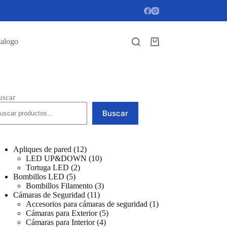
talogo
Carro
de
compra
uscar
Buscar
12
Apliques de pared
12
productos
10
LED UP&DOWN
10
2
productos
Tortuga LED
2
5
productos
Bombillos LED
5
productos
3
Bombillos Filamento
3
11
productos
Cámaras de Seguridad
11
productos
1
Accesorios para cámaras de seguridad
1
5
producto
Cámaras para Exterior
5
4
productos
Cámaras para Interior
4