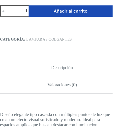
Lámpara
Añadir al carrito
Colgante
LED
–
Cristales
Dorados
en
CATEGORÍA:
LAMPARAS COLGANTES
Cascada
cantidad
Descripción
Valoraciones (0)
Diseño elegante tipo cascada con múltiples puntos de luz que
crean un efecto visual sofisticado y moderno. Ideal para
espacios amplios que buscan destacar con iluminación