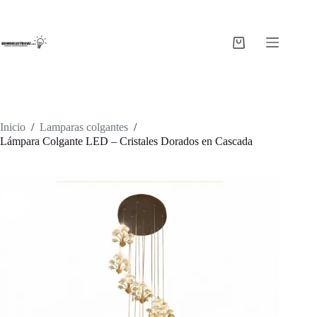
Saltar
al
contenido
Carro
de
compra
Inicio
/
Lamparas colgantes
/
Lámpara Colgante LED – Cristales Dorados en Cascada