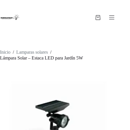
Saltar
al
contenido
Carro
de
compra
Inicio
/
Lamparas solares
/
Lámpara Solar – Estaca LED para Jardín 5W