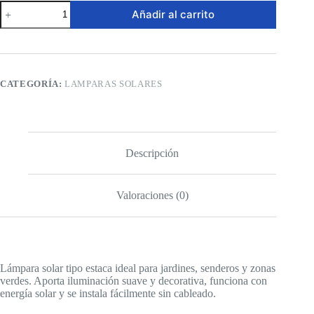
Lámpara
Añadir al carrito
Solar
–
Estaca
LED
para
Jardín
CATEGORÍA:
LAMPARAS SOLARES
5W
cantidad
Descripción
Valoraciones (0)
Lámpara solar tipo estaca ideal para jardines, senderos y zonas
verdes. Aporta iluminación suave y decorativa, funciona con
energía solar y se instala fácilmente sin cableado.