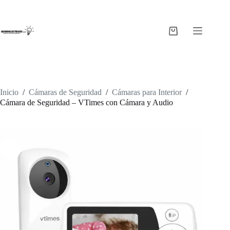
Saltar
al
contenido
Carro
de
compra
Inicio
/
Cámaras de Seguridad
/
Cámaras para Interior
/
Cámara de Seguridad – VTimes con Cámara y Audio