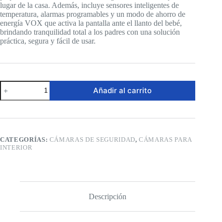
lugar de la casa. Además, incluye sensores inteligentes de
temperatura, alarmas programables y un modo de ahorro de
energía VOX que activa la pantalla ante el llanto del bebé,
brindando tranquilidad total a los padres con una solución
práctica, segura y fácil de usar.
Cámara
Añadir al carrito
de
Seguridad
-
VTimes
con
Cámara
CATEGORÍAS:
CÁMARAS DE SEGURIDAD
,
CÁMARAS PARA
y
INTERIOR
Audio
cantidad
Descripción