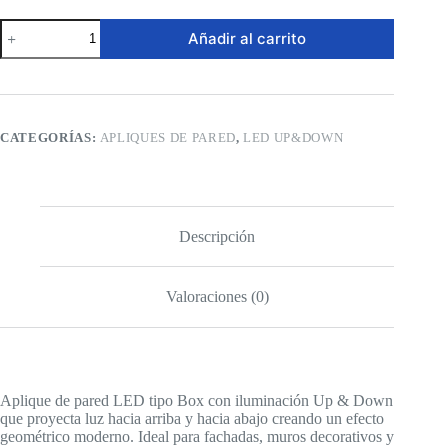
Aplique
Añadir al carrito
de
pared
LED
Up
&
Down
CATEGORÍAS:
APLIQUES DE PARED
,
LED UP&DOWN
–
Box
Negro
6W
cantidad
Descripción
Valoraciones (0)
Aplique de pared LED tipo Box con iluminación Up & Down
que proyecta luz hacia arriba y hacia abajo creando un efecto
geométrico moderno. Ideal para fachadas, muros decorativos y