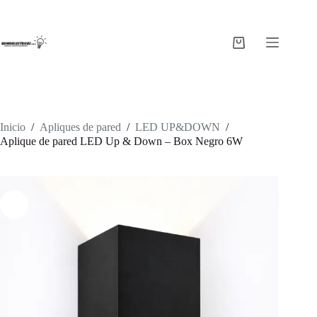
Saltar
al
contenido
Carro
de
compra
Inicio
/
Apliques de pared
/
LED UP&DOWN
/
Aplique de pared LED Up & Down – Box Negro 6W